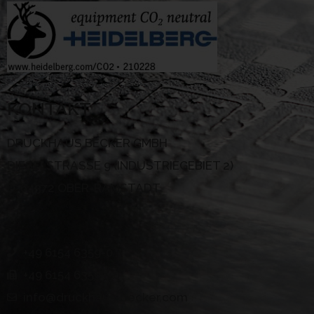
KONTAKT
DRUCKHAUS BECKER GMBH
DIESELSTRASSE 9 (INDUSTRIEGEBIET 2)
D-64372 OBER-RAMSTADT
+49 6154 6359-0
+49 6154 6359-40
info@druckhaus-becker.com