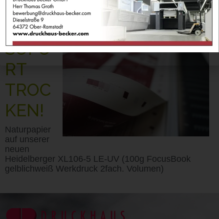
Gepostet am
30. Januar 2013
SOFO
RT
TROC
KEN!
Naturpapier
auf unserer
neuen
Heidelberger XL106-5 LE-UV (100g FocusBook
gelblichweiß Werkdruck 2fach. Volumen)