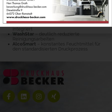
Wassergekühlte Peripherie
– alle
Aggregate sind in das komplexe
wassergekühlte Maschinenkonzept
integriert
WashStar
– deutlich reduzierte
Reinigungsarbeiten
AlcoSmart
– konstantes Feuchtmittel für
den standardisierten Druckprozess