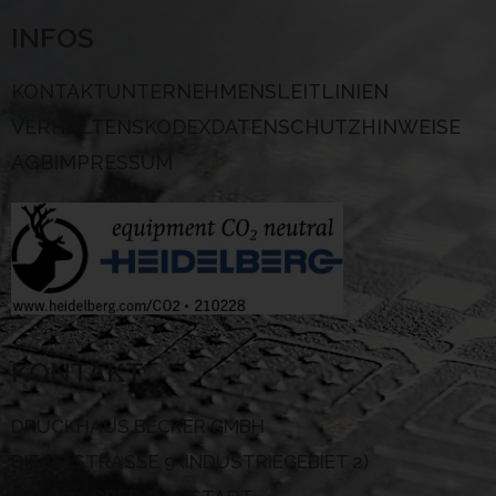
INFOS
KONTAKT
UNTERNEHMENSLEITLINIEN
VERHALTENSKODEX
DATENSCHUTZHINWEISE
AGB
IMPRESSUM
KONTAKT
DRUCKHAUS BECKER GMBH
DIESELSTRASSE 9 (INDUSTRIEGEBIET 2)