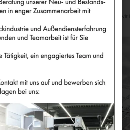
er auf dem neuesten Stand zu bleiben haben wir in
INFOS
KONTAKT
UNTERNEHMENSLEITLINIEN
VERHALTENSKODEX
DATENSCHUTZHINWEISE
AGB
IMPRESSUM