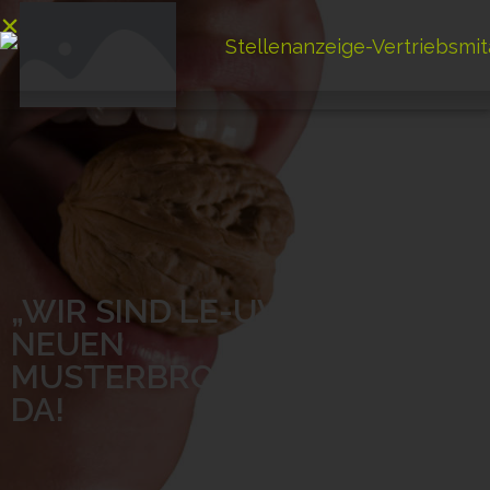
„WIR SIND LE-UV“ – UNSERE
NEUEN
MUSTERBROSCHÜREN SIND
DA!