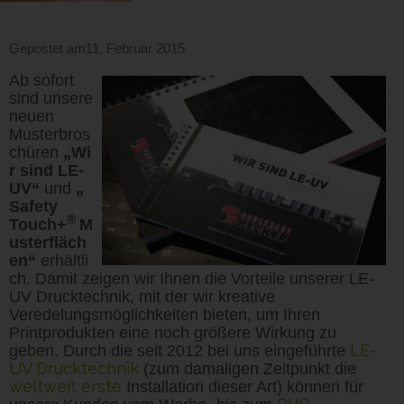
Gepostet am
11. Februar 2015
Ab sofort
sind unsere
neuen
Musterbros
chüren
„Wi
r sind LE-
UV“
und
„
Safety
®
Touch+
M
usterfläch
en“
erhältli
ch. Damit zeigen wir Ihnen die Vorteile unserer LE-
UV Drucktechnik, mit der wir kreative
Veredelungsmöglichkeiten bieten, um Ihren
Printprodukten eine noch größere Wirkung zu
LE-
geben. Durch die seit 2012 bei uns eingeführte
UV Drucktechnik
(zum damaligen Zeitpunkt die
weltweit erste
Installation dieser Art) können für