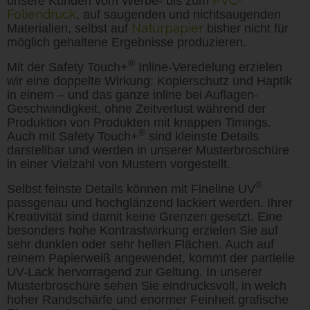
PVC-
unsere Kunden vom Werbe- bis zum
Foliendruck
, auf saugenden und nichtsaugenden
Naturpapier
Materialien, selbst auf
bisher nicht für
möglich gehaltene Ergebnisse produzieren.
®
Mit der Safety Touch+
Inline-Veredelung erzielen
wir eine doppelte Wirkung: Kopierschutz und Haptik
in einem – und das ganze inline bei Auflagen-
Geschwindigkeit, ohne Zeitverlust während der
Produktion von Produkten mit knappen Timings.
®
Auch mit Safety Touch+
sind kleinste Details
darstellbar und werden in unserer Musterbroschüre
in einer Vielzahl von Mustern vorgestellt.
®
Selbst feinste Details können mit Fineline UV
passgenau und hochglänzend lackiert werden. Ihrer
Kreativität sind damit keine Grenzen gesetzt. Eine
besonders hohe Kontrastwirkung erzielen Sie auf
sehr dunklen oder sehr hellen Flächen. Auch auf
reinem Papierweiß angewendet, kommt der partielle
UV-Lack hervorragend zur Geltung. In unserer
Musterbroschüre sehen Sie eindrucksvoll, in welch
hoher Randschärfe und enormer Feinheit grafische